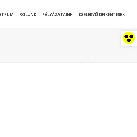
STRUM
RÓLUNK
PÁLYÁZATAINK
CSELEKVŐ ÖNKÉNTESEK
Eszköztár megnyitása
HOME
»
HÍR