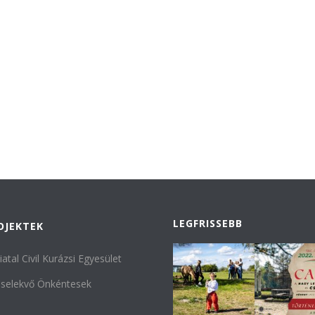
LEGFRISSEBB
OJEKTEK
iatal Civil Kurázsi Egyesület
selekvő Önkéntesek