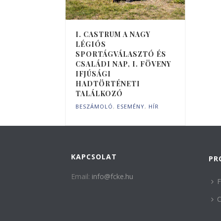
I. CASTRUM A NAGY
LÉGIÓS
SPORTÁGVÁLASZTÓ ÉS
CSALÁDI NAP, I. FÖVENY
IFJÚSÁGI
HADTÖRTÉNETI
TALÁLKOZÓ
BESZÁMOLÓ
,
ESEMÉNY
,
HÍR
KAPCSOLAT
PR
Email:
info@fcke.hu
F
C